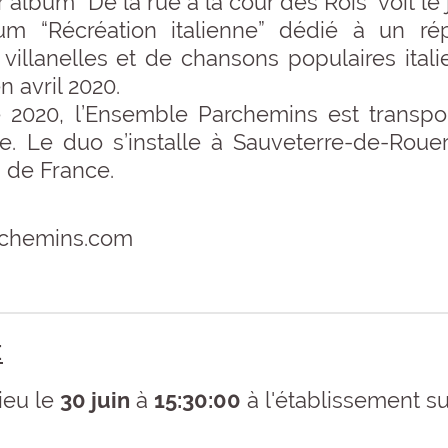
album “De la rue à la cour des Rois” voit le 
m “Récréation italienne” dédié à un rép
 villanelles et de chansons populaires ita
n avril 2020.
ée 2020, l’Ensemble Parchemins est transpo
ie. Le duo s’installe à Sauveterre-de-Roue
s de France.
chemins.com
:
ieu le
30 juin
à
15:30:00
à l'établissement su