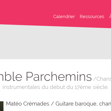
Calendrier
Ressources
ble Parchemins
/Chans
instrumentales du début du 17ème siècle.
Matéo Crémades / Guitare baroque, chan