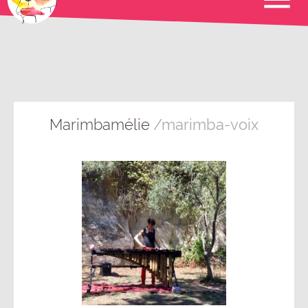
Marimbamélie
/marimba-voix