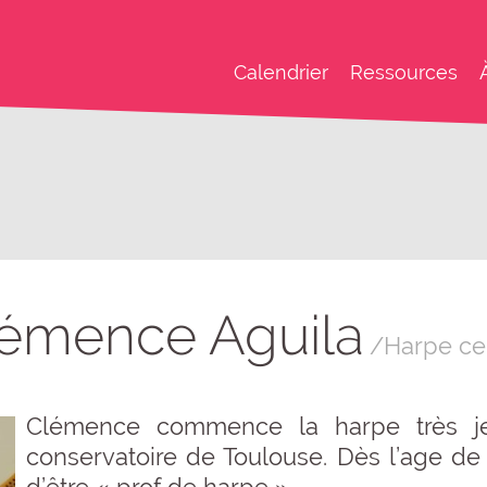
Calendrier
Ressources
émence Aguila
/Harpe ce
Clémence commence la harpe très j
conservatoire de Toulouse. Dès l’age de