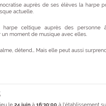
mocratise auprès de ses élèves la harpe po
sque actuelle.
la harpe celtique auprès des personne â
r un moment de musique avec elles.
alme, détend… Mais elle peut aussi surprendr
:
ieu le
24 juin
à
16:30:00
à l'établissement su