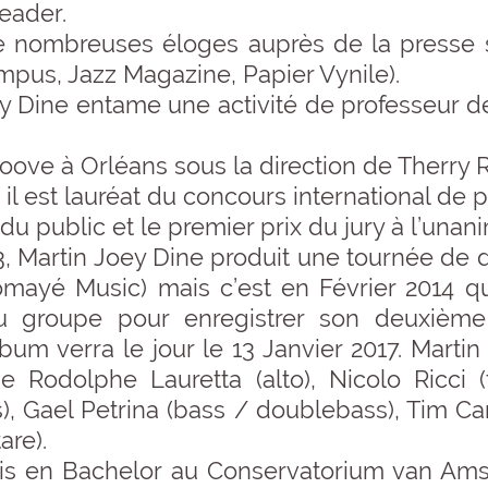
eader.
e nombreuses éloges auprès de la presse s
mpus, Jazz Magazine, Papier Vynile).
ey Dine entame une activité de professeur de
oove à Orléans sous la direction de Therry 
l est lauréat du concours international de p
du public et le premier prix du jury à l’unani
3, Martin Joey Dine produit une tournée de d
mayé Music) mais c’est en Février 2014 qu’
 groupe pour enregistrer son deuxièm
bum verra le jour le 13 Janvier 2017. Marti
de Rodolphe Lauretta (alto), Nicolo Ricci (
), Gael Petrina (bass / doublebass), Tim Cam
are).
mis en Bachelor au Conservatorium van Ams