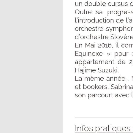
un double cursus 
Outre sa progres
l’introduction de 
orchestre symphon
d’orchestre Slovèn
En Mai 2016, il co
Equinoxe » pour 1
appartement de 25
Hajime Suzuki.
La même année , M
et bookers, Sabrin
son parcourt avec 
Infos pratiques 