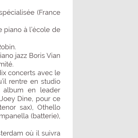
pécialisée (France
 piano à l’école de
Robin.
iano jazz Boris Vian
mité.
ix concerts avec le
il rentre en studio
e album en leader
n Joey Dine, pour ce
tenor sax), Othello
panella (batterie),
terdam où il suivra