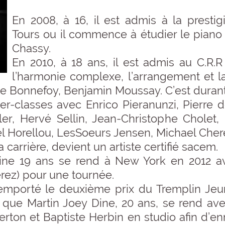
En 2008, à 16, il est admis à la presti
Tours ou il commence à étudier le pian
Chassy.
En 2010, à 18 ans, il est admis au C.R.R
l’harmonie complexe, l’arrangement et 
ne Bonnefoy, Benjamin Moussay. C’est durant 
er-classes avec Enrico Pieranunzi, Pierre
r, Hervé Sellin, Jean-Christophe Cholet,
ël Horellou, LesSoeurs Jensen, Michael Cher
a carrière, devient un artiste certifié sacem.
eine 19 ans se rend à New York en 2012 ave
rez) pour une tournée.
remporté le deuxième prix du Tremplin Jeu
que Martin Joey Dine, 20 ans, se rend ave
rton et Baptiste Herbin en studio afin d’enr