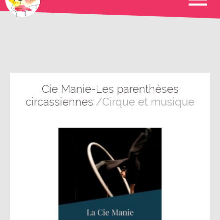
Cie Manie-Les parenthèses
circassiennes
/Cirque et musique