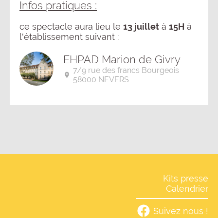
Infos pratiques :
ce spectacle aura lieu le
13 juillet
à
15H
à
l'établissement suivant :
EHPAD Marion de Givry
7/9 rue des francs Bourgeois
58000 NEVERS
Kits presse
Calendrier
Suivez nous !