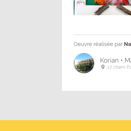
Oeuvre réalisée par
Na
Korian • 
17 chem Pu